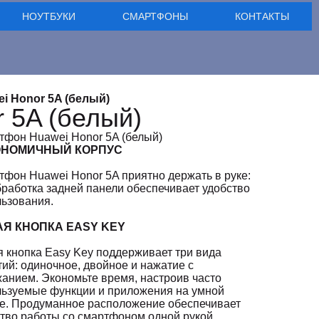
НОУТБУКИ
СМАРТФОНЫ
КОНТАКТЫ
i Honor 5A (белый)
 5A (белый)
фон Huawei Honor 5A (белый)
ОНОМИЧНЫЙ КОРПУС
фон Huawei Honor 5A приятно держать в руке:
работка задней панели обеспечивает удобство
ьзования.
Я КНОПКА EASY KEY
 кнопка Easy Key поддерживает три вида
ий: одиночное, двойное и нажатие с
анием. Экономьте время, настроив часто
льзуемые функции и приложения на умной
ке. Продуманное расположение обеспечивает
тво работы со смартфоном одной рукой.