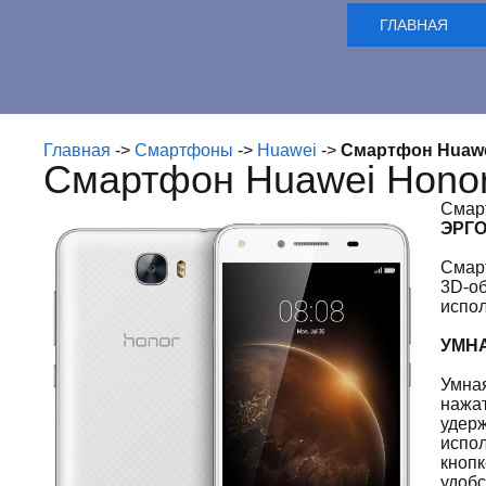
ГЛАВНАЯ
Главная
->
Смартфоны
->
Huawei
->
Смартфон Huawe
Смартфон Huawei Honor
Смарт
ЭРГ
Смарт
3D-об
испол
УМНА
Умная
нажат
удерж
испо
кноп
удобс