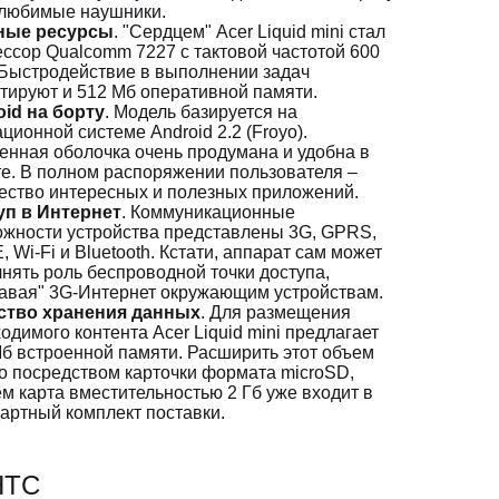
 любимые наушники.
ые ресурсы
. "Сердцем" Acer Liquid mini стал
ссор Qualcomm 7227 с тактовой частотой 600
Быстродействие в выполнении задач
тируют и 512 Мб оперативной памяти.
oid на борту
. Модель базируется на
ционной системе Android 2.2 (Froyo).
нная оболочка очень продумана и удобна в
е. В полном распоряжении пользователя –
ество интересных и полезных приложений.
уп в Интернет
. Коммуникационные
ожности устройства представлены 3G, GPRS,
 Wi-Fi и Bluetooth. Кстати, аппарат сам может
нять роль беспроводной точки доступа,
авая" 3G-Интернет окружающим устройствам.
ство хранения данных
. Для размещения
одимого контента Acer Liquid mini предлагает
б встроенной памяти. Расширить этот объем
 посредством карточки формата microSD,
м карта вместительностью 2 Гб уже входит в
артный комплект поставки.
HTC