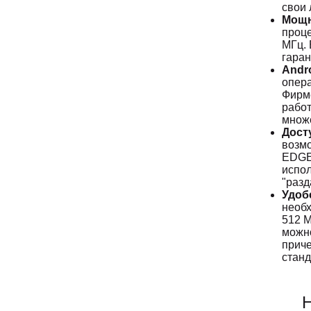
свои
Мощн
проце
МГц. 
гаран
Andr
опера
Фирме
работ
множ
Дост
возм
EDGE,
испол
"разд
Удоб
необх
512 М
можно
приче
станд