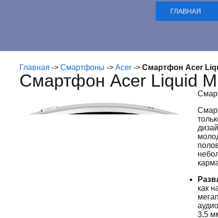
ГЛАВНАЯ
Главная
->
Смартфоны
->
Acer
->
Смартфон Acer Liqu
Смартфон Acer Liquid M
Смарт
Сма
толь
диза
моло
поло
небо
карма
Разв
как н
мегап
аудио
3,5 м