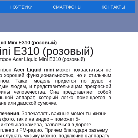
НОУТБУКИ
СМАРТФОНЫ
КОНТАКТЫ
id Mini E310 (розовый)
ini E310 (розовый)
фон Acer Liquid Mini E310 (розовый)
ртфон
Acer Liquid mini
может похвастаться не
ко хорошей функциональностью, но и стильным
йном. Такая модель придется по душе и
дым людям, и представительницам прекрасной
вины человечества. Она представляет собой
льшой аппарат, который легко помещается в
не или дамской сумочке.
лечения
. Запечатлеть важные моменты жизни –
а фото, так и на видео – поможет 5-
иксельная камера, развлечься в дороге –
плеер и FM-радио. Причем благодаря разъему
м слушать музыку можно, подключив к аппарату